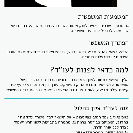
המשמעות המשפטית
גם סכסוכי שכנים כפופים לחוק איסור לשון הרע. פרסום שפוגע בכבודו של
שכן עלול להוביל לתביעה משפטית.
הפתרון המשפטי
הנפגע רשאי להגיש תביעת לשון הרע, לדרוש פיצוי כספי ולעיתים גם הסרת
הפרסום או התנצלות פומבית.
למה כדאי לפנות לעו"ד?
הליך משפטי בתחום לשון הרע מורכב ודורש הוכחות, ניהול נכון של
אסטרטגיה משפטית והבנת החוק והפסיקה. עורך דין מנוסה ידע לייעץ אם
קיימת עילת תביעה, לאמוד את גובה הפיצוי ולייצג את הנפגע בבית המשפט.
פנה לעו"ד ציון בהלול
באם פגעו בשמך הטוב בפייסבוק – אל תישאר לבד. משרד עו"ד
ציון
בהלול
, הממוקם בבורסה ברמת גן, מתמחה בתביעות לשון הרע ויעמוד
לצדך לכל אורך הדרך.
📞 טלפון ישיר:
054-7799000