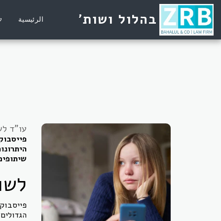
בהלול ושות'
الرئيسية
ע
עו"ד לש
פייסבוק
היתרונו
שיתופים
לשו
פייסבוק 
הגדולים,