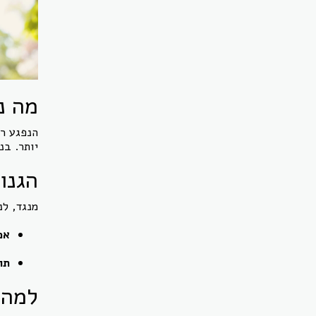
מה נ
הנפגע רש
יותר. בנ
הגנו
מנגד, לנ
אמ
תו
למה 