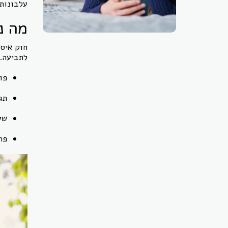
עלבונות
מה נ
חוק איסו
לתביעה. 
פו
תג
שי
פר