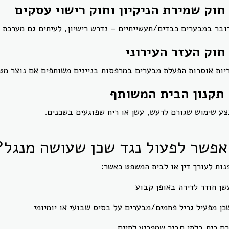
בר במבערים כבדים/תעשייתיים – נדרש רישיון, לעיתים גם מערכת ס
יות אוסרות הפעלת מבערים במרפסות בניינים משותפים אם נוצר מט
צע שימוש שגורם לרעש, עשן או ריח שפוגעים בשכנים.
אפשר לפעול נגד שכן שעושה מנגל?
ות לעורך דין או לבית המשפט כאשר:
שן חודר לדירה באופן קבוע
כן מפעיל גריל פחמים/מבערים על בסיס שבועי או יומיומי
רם ריח בלתי סביר שמפריע לחיים