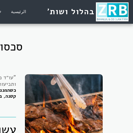
בהלול ושות'
الرئيسية
ע
סכסוכ
"עו״ד מ
ותביעות
כשהמנגל
קטנה, ב
עשן 