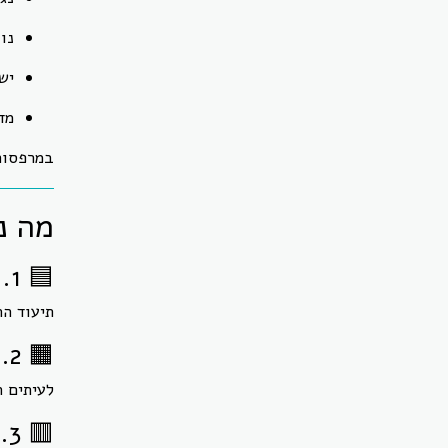
נו
יש
מד
במרפסות 
מה נ
🟦 1. פנייה מוקדמת לשכן
תיעוד הת
🟧 2. פנייה לוועד/נציגות הבית
לעיתים ה
🟥 3. פנייה לעירייה / אגף פיקוח