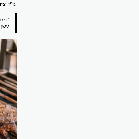
עו״ד
ציו
“מנה
עשן 