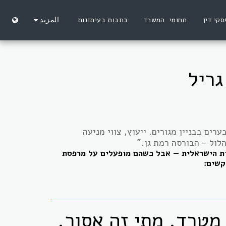
סקי דין
תחומי המשרד
כתבות בעיתונות
المزيد
גריל
ים בבניין מגורים. ייעוץ, צווי מניעה
הלול – הבורסה רמת גן."
ות הישראלית — אבל כשהם מופעלים על מרפסת
קשים:
מטרד, מתי זה אסור,