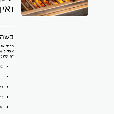
ואי
כשהמ
מנגל או
אבל כשה
זה עלול 
עש
רי
בע
לכ
שי