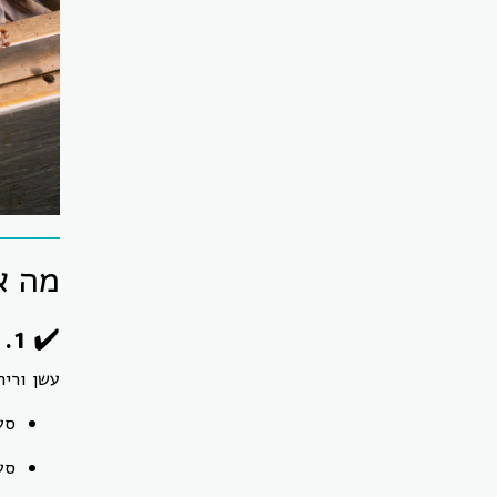
מה א
✔️
1. פקודת הנזיקין – מטרד ליחיד / מטרד לציבור
עשן וריח
סעיף 44 –
סעיף 46 – הפרע