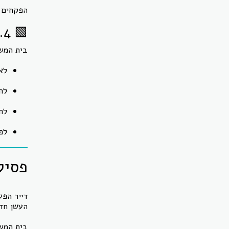
הפקחים מ
🟩 4. פנייה לבית המשפט – בקשה לצו מניעה
בית המשפ
לא
לה
לח
לפ
פסיק
דייר הפע
העשן חד
בית המש