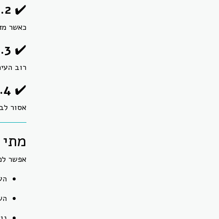
✔️
2. חוק שמירת הניקיון וחוק רישוי עסקים
כאשר מדו
✔️
3. חוק העזר העירוני
רוב העיר
✔️
4. תקנון הבית המשותף
אסור לב
מתי 
אפשר לפנ
הע
הש
נג