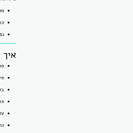
מד
הו
נפ
איך 
סר
תי
בד
חו
עד
הת