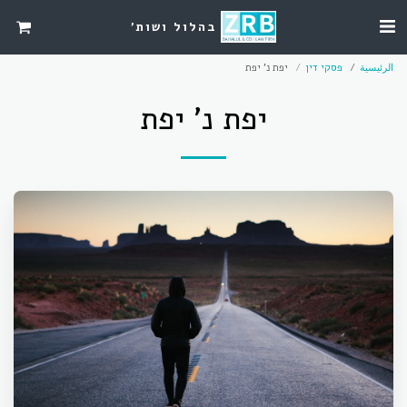
בהלול ושות'
الرئيسية
פסקי דין
יפת נ' יפת
יפת נ' יפת