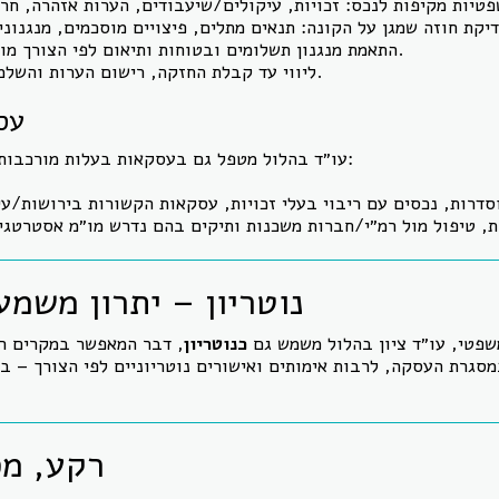
התאמת מנגנון תשלומים ובטוחות ותיאום לפי הצורך מול הבנק/משכנתא.
ליווי עד קבלת החזקה, רישום הערות והשלמת הרישום הסופי.
עס
עו״ד בהלול מטפל גם בעסקאות בעלות מורכבות גבוהה, ובהן בין היתר:
סדרות, נכסים עם ריבוי בעלי זכויות, עסקאות הקשורות בירושות/עי
נוטריון – יתרון משמע
שפטי, עו״ד ציון בהלול משמש גם
כנוטריון
, דבר המאפשר במקרים רב
גרת העסקה, לרבות אימותים ואישורים נוטריוניים לפי הצורך – בא
רקע, מס