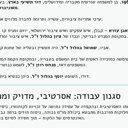
19
, בן למשפחה שורשית מטבריה ומירושלים,
דור תשיעי בארץ
, בע
.
(LL.M) מאונ
ערכי אחריות ציבורית, עשייה ותרומה לחברה מלווים את משפחתו לאורך דורות:
אבן עזרא
– קבלן, איש עסקים ואיש ציבור ירושלמי, יוזם ומניח קו 
, איש ציבור ומראשוני התעשיינים בארץ.
בתקופת המנדט הבריטי; ונכדו של
ציון בהלול ז״ל
, היה תעשיין ובעליה של טחנת קמח אזורית בצפון הארץ.
אביו,
שמואל בהלול ז״ל
שימשה כמזכירה ראשית של בית המשפט בטבריה, ובתקופת הקמת המדי
, לשמש כנוטריון ציבורי במחוז הצפון.
המשפטים דאז,
פנחס רוזן ז״ל
, כיהן כנשיא בית המשפט המחוזי בנצרת.
דודו, השופט
יוסף בהלול ז״ל
סגנון עבודה: אסרטיבי, מדויק ומ
תו האסרטיבית ובהקפדה על עמידה נחושה על זכויות לקוחותיו. ניסיו
לוקות מורכבות מתבטא ביכולת מו״מ גבוהה, ניסוח חוזים ברמה גבו
האינטרסים של הלקוח – תוך חתירה לסיום בטוח ומסודר של העסקה.