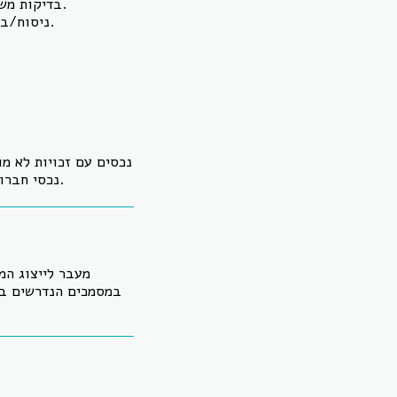
בדיקות משפטיות מקיפות לנכס: זכויות, עיקולים/שיעבודים, הערות אזהרה, חריגות והתחייבויות.
ניסוח/בדיקת חוזה שמגן על הקונה: תנאים מתלים, פיצויים מוסכמים, מנגנוני מסירה ותיקונים.
נכסים עם זכויות לא מו
נכסי חברות, טיפול מול רמ״י/חברות משכנות ותיקים בהם נדרש מו״מ אסטרטגי וניהול סיכונים מוקפד.
מעבר לייצוג המ
במסמכים הנדרשים במס