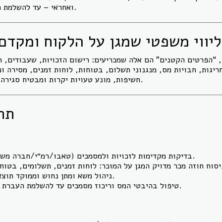
ואחראי – עד להשלמת העסקה ורישום הזכויות.
ליווי משפטי שמגן על הלקוח ומקד
“הפרטים הקטנים” הם אלה שמכריעים: רישום הזכויות, שעבודים, ה
חריגות, חבויות מס, מנגנוני תשלום, בטוחות, לוחות זמנים, מסירה ופי
חשיפות, מונע טעויות יקרות ומבטיח סגירה בטוחה, יעילה ושקופה.
תח
בדיקות מקדימות לזכויות ולמסמכים (טאבו/רמ״י/חברה משכנת/בית משותף).
ניהול משא ומתן נחוש וממוקד תוצאה מול הצד השני.
טיפול בהיבטי המס וריכוז מסמכים עד להשלמת העברת הזכויות והרישום.