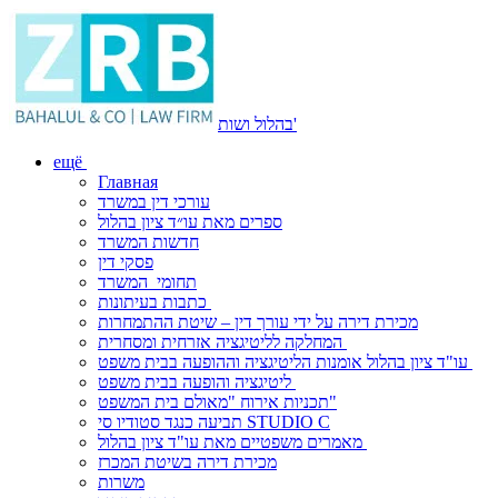
בהלול ושות'
ещё
Главная
עורכי דין במשרד
ספרים מאת עו״ד ציון בהלול
חדשות המשרד
פסקי דין
תחומי המשרד
כתבות בעיתונות
מכירת דירה על ידי עורך דין – שיטת ההתמחרות
המחלקה לליטיגציה אזרחית ומסחרית
עו"ד ציון בהלול אומנות הליטיגציה וההופעה בבית משפט
ליטיגציה והופעה בבית משפט
תכניות אירוח "מאולם בית המשפט"
תביעה כנגד סטודיו סי STUDIO C
מאמרים משפטיים מאת עו"ד ציון בהלול
מכירת דירה בשיטת המכרז
משרות