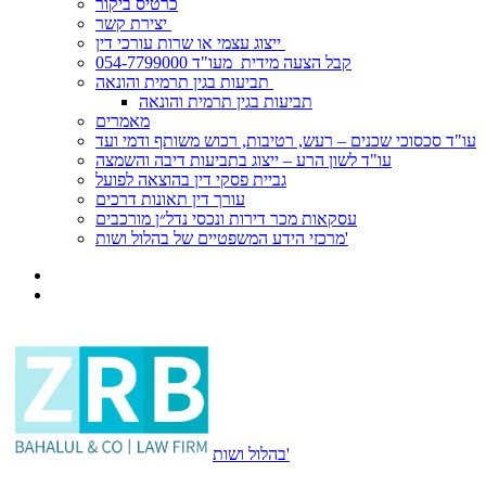
כרטיס ביקור
יצירת קשר
ייצוג עצמי או שרות עורכי דין
קבל הצעה מידית מעו"ד 054-7799000
תביעות בגין תרמית והונאה
תביעות בגין תרמית והונאה
מאמרים
עו"ד סכסוכי שכנים – רעש, רטיבות, רכוש משותף ודמי ועד
עו"ד לשון הרע – ייצוג בתביעות דיבה והשמצה
גביית פסקי דין בהוצאה לפועל
עורך דין תאונות דרכים
עסקאות מכר דירות ונכסי נדל״ן מורכבים
מרכזי הידע המשפטיים של בהלול ושות'
בהלול ושות'