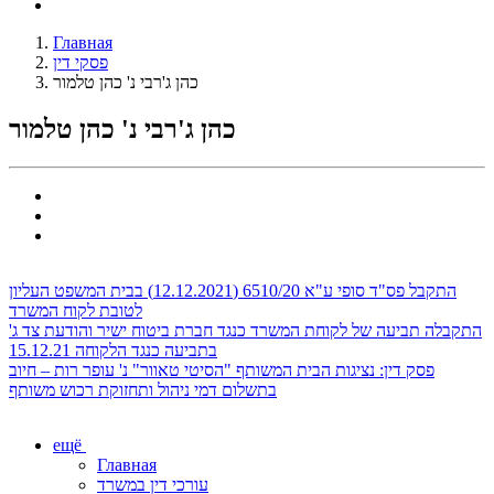
Главная
פסקי דין
כהן ג'רבי נ' כהן טלמור
כהן ג'רבי נ' כהן טלמור
התקבל פס"ד סופי ע"א 6510/20 (12.12.2021) בבית המשפט העליון
לטובת לקוח המשרד
התקבלה תביעה של לקוחת המשרד כנגד חברת ביטוח ישיר והודעת צד ג'
בתביעה כנגד הלקוחה 15.12.21
פסק דין: נציגות הבית המשותף "הסיטי טאוור" נ' עופר רות – חיוב
בתשלום דמי ניהול ותחזוקת רכוש משותף
ещё
Главная
עורכי דין במשרד