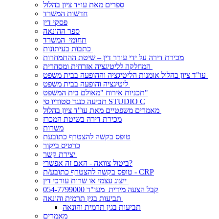
ספרים מאת עו״ד ציון בהלול
חדשות המשרד
פסקי דין
ספר ההונאה
תחומי המשרד
כתבות בעיתונות
מכירת דירה על ידי עורך דין – שיטת ההתמחרות
המחלקה לליטיגציה אזרחית ומסחרית
עו"ד ציון בהלול אומנות הליטיגציה וההופעה בבית משפט
ליטיגציה והופעה בבית משפט
תכניות אירוח "מאולם בית המשפט"
תביעה כנגד סטודיו סי STUDIO C
מאמרים משפטיים מאת עו"ד ציון בהלול
מכירת דירה בשיטת המכרז
משרות
טופס בקשה להצטרף כתובעת
כרטיס ביקור
יצירת קשר
ביטול צוואה - האם זה אפשרי?
טופס בקשה להצטרף כתובע/ת - CRP
ייצוג עצמי או שרות עורכי דין
קבל הצעה מידית מעו"ד 054-7799000
תביעות בגין תרמית והונאה
תביעות בגין תרמית והונאה
מאמרים