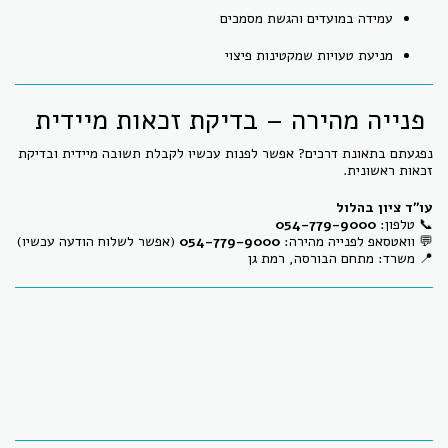
עמידה במועדים והגשת מסמכים
מניעת טעויות שמקטינות פיצוי
פנייה מהירה – בדיקת זכאות מיידית
נפגעתם בתאונת דרכים? אפשר לפנות עכשיו לקבלת תשובה מיידית ובדיקת
זכאות ראשונית.
עו״ד ציון בהלול
📞 טלפון:
054-779-9000
💬 וואטסאפ לפנייה מהירה:
054-779-9000
(אפשר לשלוח הודעה עכשיו)
📍 משרד: מתחם הבורסה, רמת גן