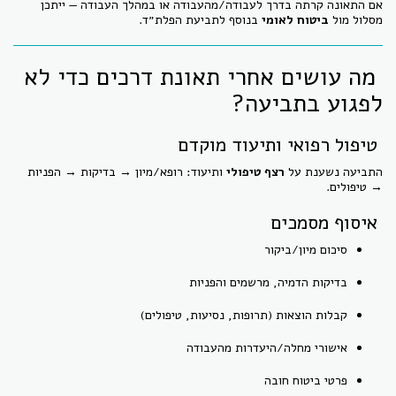
אם התאונה קרתה בדרך לעבודה/מהעבודה או במהלך העבודה — ייתכן
מסלול מול
ביטוח לאומי
בנוסף לתביעת הפלת״ד.
מה עושים אחרי תאונת דרכים כדי לא
לפגוע בתביעה?
טיפול רפואי ותיעוד מוקדם
התביעה נשענת על
רצף טיפולי
ותיעוד: רופא/מיון → בדיקות → הפניות
→ טיפולים.
איסוף מסמכים
סיכום מיון/ביקור
בדיקות הדמיה, מרשמים והפניות
קבלות הוצאות (תרופות, נסיעות, טיפולים)
אישורי מחלה/היעדרות מהעבודה
פרטי ביטוח חובה