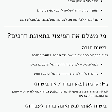
הולך רגל שנפגע מרכב
תאונה בעת ירידה/עלייה לרכב (לפי נסיבות)
גם “מכה קלה” שגרמה לצליפת שוט/כאבי גב/חבלת ראש
מי משלם את הפיצוי בתאונת דרכים?
ביטוח חובה
ברוב המקרים התביעה מוגשת נגד
חברת ביטוח החובה
:
לנהג/נוסע — לפי ביטוח החובה של הרכב בו נסעו
להולך רגל — לפי ביטוח החובה של הרכב הפוגע
H3: קרנית (פגע וברח / אין ביטוח)
אם אין ביטוח חובה בתוקף או מדובר ב
פגע וברח
/נהג לא ידוע — ייתכן
שהכתובת היא
קרנית
.
ביטוח לאומי (כשתאונה בדרך לעבודה)