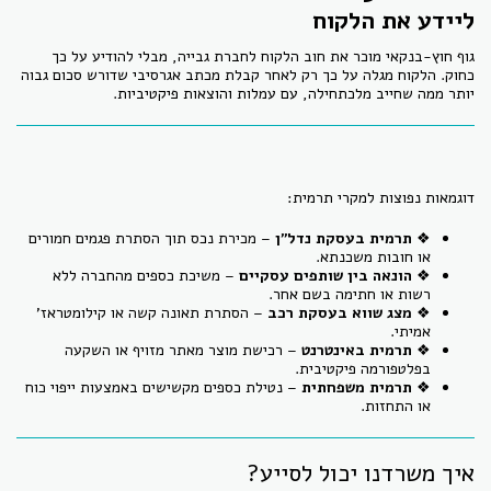
ליידע את הלקוח
גוף חוץ-בנקאי מוכר את חוב הלקוח לחברת גבייה, מבלי להודיע על כך
כחוק. הלקוח מגלה על כך רק לאחר קבלת מכתב אגרסיבי שדורש סכום גבוה
יותר ממה שחייב מלכתחילה, עם עמלות והוצאות פיקטיביות.
דוגמאות נפוצות למקרי תרמית:
❖
תרמית בעסקת נדל"ן
– מכירת נכס תוך הסתרת פגמים חמורים
או חובות משכנתא.
❖
הונאה בין שותפים עסקיים
– משיכת כספים מהחברה ללא
רשות או חתימה בשם אחר.
❖
מצג שווא בעסקת רכב
– הסתרת תאונה קשה או קילומטראז'
אמיתי.
❖
תרמית באינטרנט
– רכישת מוצר מאתר מזויף או השקעה
בפלטפורמה פיקטיבית.
❖
תרמית משפחתית
– נטילת כספים מקשישים באמצעות ייפוי כוח
או התחזות.
איך משרדנו יכול לסייע?