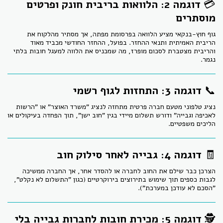
💳
דוגמה 2: הלוואות בריבית חונק ופרטים
מוסתרים
גוף חוץ-בנקאי מציע הלוואה בפרסומת מפתה, אך מסתיר מהלקוח את
הריבית האמיתית ותנאי ההחזר. בפועל, ההחזר החודשי מכביד מאוד
והריבית מצטברת לסכום מופרז, מה שמכניס את הלווה למעגל חובות בלתי
נגמר.
📞
דוגמה 3: התחזות לגוף רשמי
נציג טלפוני מטעם חברה פרטית מתחזה לנציג "משרד האוצר" או "הרשות
לאכיפה וגבייה" ודורש תשלום מיידי בגין "חוב ישן", תוך הפחדה בעיקולים או
הליכים משפטיים.
🧾
דוגמה 4: גבייה לאחר סילוק חוב
הצרכן כבר שילם את החוב לחברה או להסדר אחר, אך החברה ממשיכה
לגבות כספים תוך שימוש בתירוצים בירוקרטיים (כגון "התשלום לא נקלט",
"הסכם לא עודכן במערכת").
🕵️
דוגמה 5: מכירת חובות לחברות גבייה בלי