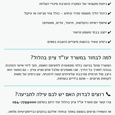
✔️ ניתוח מקצועי של המקרה והערכת סיכויי הצלחה
✔️ ניהול הליך משפטי מהיר ונחוש – כולל צווי מניעה או עיקול
✔️ איסוף ראיות (הקלטות, תיעוד, עדים, מומחים)
✔️ ייצוג בבתי משפט וגישור
✔️ ניסיון עשיר בהשגת פיצויים והשבת כספים
למה לבחור במשרד עו"ד ציון בהלול?
המשרד פועל בגישה בלתי מתפשרת לחשיפת האמת, תוך ליווי אישי וזמינות
גבוהה לאורך כל הדרך. אנו מאמינים שלכל אדם מגיע צדק – גם כאשר הוא
ניצב מול תרמית מורכבת שלעיתים קשה להוכחה. עם ניסיון של מאות
לקוחות מרוצים – אתם בידיים בטוחות.
📞 רוצים לבדוק האם יש לכם עילה לתביעה?
צרו קשר עם משרד עו"ד ציון בהלול עוד היום בטלפון
054-7799000
או השאירו פרטים בטופס באתר ונחזור אליכם בהקדם ובדיסקרטיות מלאה.