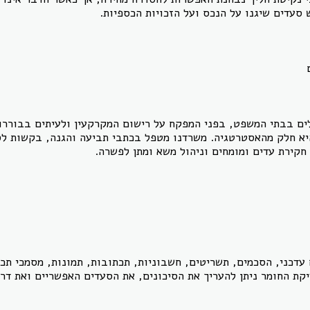
סעדים שיגנו על הנכס ועל הזכויות הכספיות.
ים בבתי המשפט, בפני המפקח על רישום המקרקעין ולעיתים בבוררות
יא חלק מהאסטרטגיה. משרדנו מטפל בכתבי תביעה והגנה, בקשות לסע
חקירת עדים ומומחים וניהול משא ומתן לפשרה.
עדכני, הסכמים, תשריטים, חשבוניות, תכתובות, תמונות, מסמכי תכנ
קת החומר ניתן להעריך את הסיכונים, את הסעדים האפשריים ואת דר